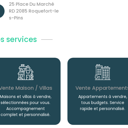
25 Place Du Marché
RD 2085 Roquefort-le
s-Pins
s services
Vente Maison / Villas
Vente Appartement
Maisons et villas à vendre,
Appartements à vendre,
sélectionnées pour vous.
tous budgets. Service
Accompagnement
rapide et personnalisé.
complet et personnalisé.