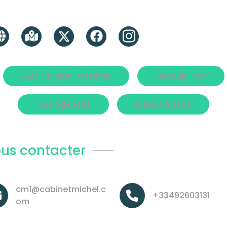
envenue sur le site du cabinet michel
Avis Opinion Systéme
Nos Équipes
Nos Agences
Biens Vendus
us contacter
cm1@cabinetmichel.c
+33492603131
om